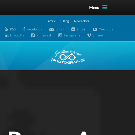
Menu
Accueil
Blog
Newsletter
RSS
Facebook
Email
Flickr
YouTube
LinkedIn
Pinterest
Instagram
Vimeo