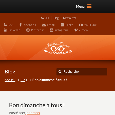
Menu
Accueil
Blog
Newsletter
RSS
Facebook
Email
Flickr
YouTube
LinkedIn
Pinterest
Instagram
Vimeo
Blog
Accueil
Blog
Bon dimanche à tous !
Bon dimanche à tous !
Posté par:
Jonathan