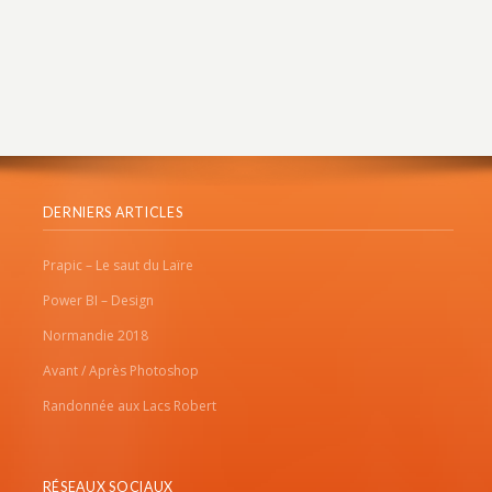
DERNIERS ARTICLES
Prapic – Le saut du Laïre
Power BI – Design
Normandie 2018
Avant / Après Photoshop
Randonnée aux Lacs Robert
RÉSEAUX SOCIAUX